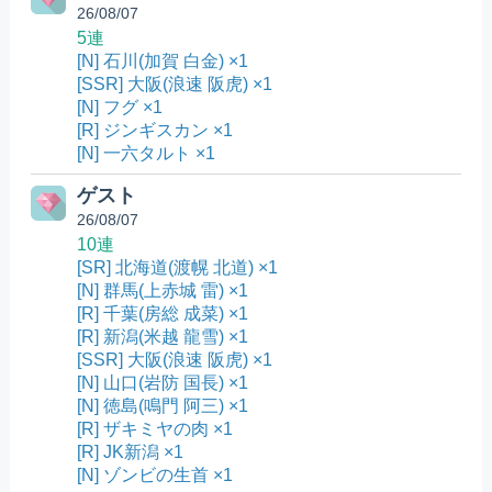
26/08/07
5連
[N] 石川(加賀 白金) ×1
[SSR] 大阪(浪速 阪虎) ×1
[N] フグ ×1
[R] ジンギスカン ×1
[N] 一六タルト ×1
ゲスト
26/08/07
10連
[SR] 北海道(渡幌 北道) ×1
[N] 群馬(上赤城 雷) ×1
[R] 千葉(房総 成菜) ×1
[R] 新潟(米越 龍雪) ×1
[SSR] 大阪(浪速 阪虎) ×1
[N] 山口(岩防 国長) ×1
[N] 徳島(鳴門 阿三) ×1
[R] ザキミヤの肉 ×1
[R] JK新潟 ×1
[N] ゾンビの生首 ×1