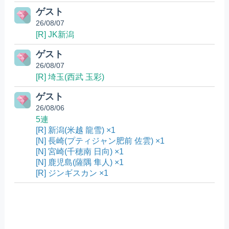
ゲスト
26/08/07
[R] JK新潟
ゲスト
26/08/07
[R] 埼玉(西武 玉彩)
ゲスト
26/08/06
5連
[R] 新潟(米越 龍雪) ×1
[N] 長崎(プティジャン肥前 佐雲) ×1
[N] 宮崎(千穂南 日向) ×1
[N] 鹿児島(薩隅 隼人) ×1
[R] ジンギスカン ×1