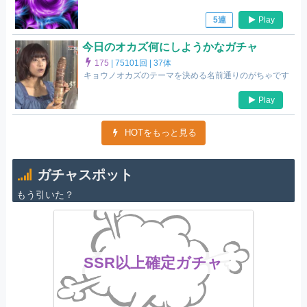
Play
5連
今日のオカズ何にしようかなガチャ
175
|
75101回 |
37体
キョウノオカズのテーマを決める名前通りのがちゃです
Play
HOTをもっと見る
ガチャスポット
もう引いた？
SSR以上確定ガチャ