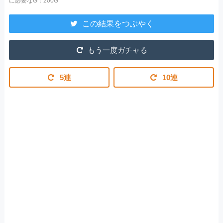
に必要なG：200G
この結果をつぶやく
もう一度ガチャる
5連
10連