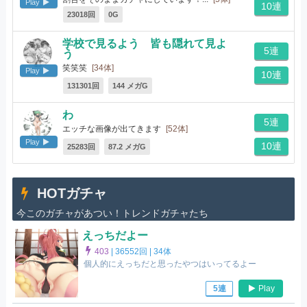
Play
10連
23018回
0G
学校で見るよう 皆も隠れて見よ
5連
う
笑笑笑
[34体]
Play
10連
131301回
144 メガG
わ
5連
エッチな画像が出てきます
[52体]
Play
10連
25283回
87.2 メガG
HOTガチャ
今このガチャがあつい！トレンドガチャたち
えっちだよー
403
|
36552回 |
34体
個人的にえっちだと思ったやつはいってるよー
Play
5連