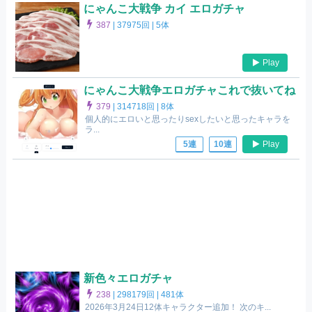
にゃんこ大戦争 カイ エロガチャ
387
|
37975回 |
5体
Play
にゃんこ大戦争エロガチャこれで抜いてね
379
|
314718回 |
8体
個人的にエロいと思ったりsexしたいと思ったキャラを
ラ...
Play
5連
10連
新色々エロガチャ
238
|
298179回 |
481体
2026年3月24日12体キャラクター追加！ 次のキ...