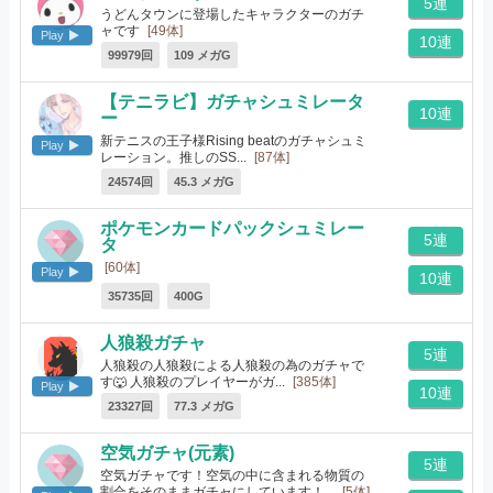
5連
うどんタウンに登場したキャラクターのガチ
ャです
[49体]
Play
10連
99979回
109 メガG
【テニラビ】ガチャシュミレータ
10連
ー
新テニスの王子様Rising beatのガチャシュミ
Play
レーション。推しのSS...
[87体]
24574回
45.3 メガG
ポケモンカードパックシュミレー
5連
タ
[60体]
Play
10連
35735回
400G
人狼殺ガチャ
5連
人狼殺の人狼殺による人狼殺の為のガチャで
す🐺 人狼殺のプレイヤーがガ...
[385体]
Play
10連
23327回
77.3 メガG
空気ガチャ(元素)
5連
空気ガチャです！空気の中に含まれる物質の
割合をそのままガチャにしています！...
[5体]