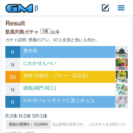
β
Result
Toggl
5連
凱風列島ガチャ
結果
ガチャ説明: 県擬のアレ。47人全員と他にも何か。
navig
善光寺
R
詳細
にわかせんぺい
N
詳細
神奈川(相武・ブルー・浜百合)
SR
詳細
徳島(鳴門 阿三)
N
詳細
ﾄﾝｷﾝがバレンタインに貰うチョコ
R
詳細
R:2体 N:2体 SR:1体
現在の所持G： 15,000G
Gは使用の目安です。
このガチャを1回引くの