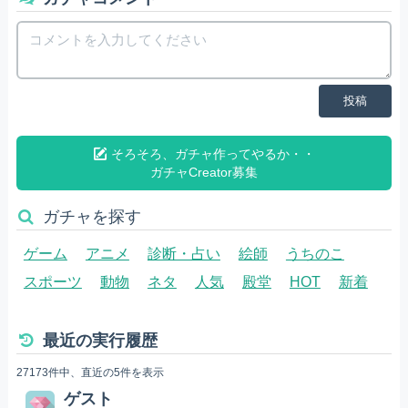
投稿
そろそろ、ガチャ作ってやるか・・
ガチャCreator募集
ガチャを探す
ゲーム
アニメ
診断・占い
絵師
うちのこ
スポーツ
動物
ネタ
人気
殿堂
HOT
新着
最近の実行履歴
27173件中、直近の5件を表示
ゲスト