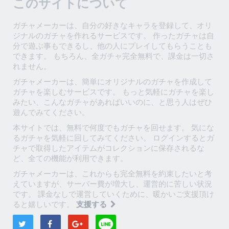
このサイトについて
ガチャメーカーは、自分の好きなキャラを登録して、オリ
ジナルのガチャを作れるサービスです。 作ったガチャは自
分で遊ぶ事もできるし、他の人にプレイしてもらうことも
できます。 もちろん、全ガチャ完全無料で、課金は一切さ
れません。
ガチャメーカーは、簡単にオリジナルのガチャを作成して
ガチャを楽しむサービスです。 もっと気軽にガチャを楽し
みたい、こんなガチャがあればいいのに、と思う人はぜひ
遊んでみてください。
本サイトでは、無料で何度でもガチャを回せます。 気にな
るガチャを気軽に回してみてください。 ログインするとガ
チャで取得したアイテムがコレクションに保存されるな
ど、全ての機能が利用できます。
ガチャメーカーは、これからも完全無料を約束したいと考
えていますが、サーバー費が増大し、運営的に苦しい状況
です。 課金なしで運営していくために、暖かいご支援頂け
ると嬉しいです。
支援する