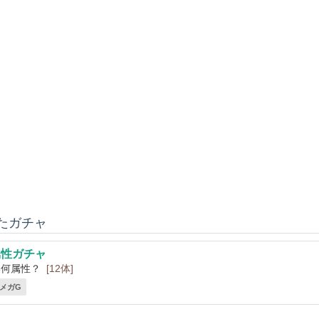
いたガチャ
属性ガチャ
い何属性？
[12体]
2 メガG