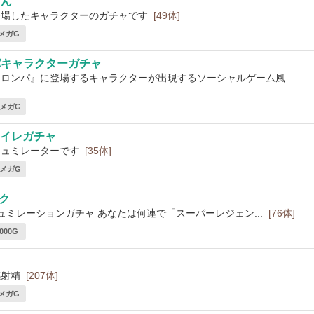
どん
登場したキャラクターのガチャです
[49体]
 メガG
パキャラクターガチャ
ロンパ』に登場するキャラクターが出現するソーシャルゲーム風...
6 メガG
イイレガチャ
シュミレーターです
[35体]
7 メガG
ック
シュミレーションガチャ あなたは何連で「スーパーレジェン...
[76体]
,000G
感射精
[207体]
 メガG