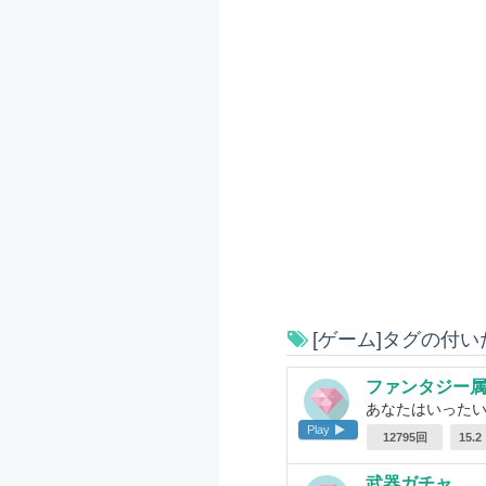
[ゲーム]タグの付
ファンタジー
あなたはいった
Play
12795回
15.
武器ガチャ