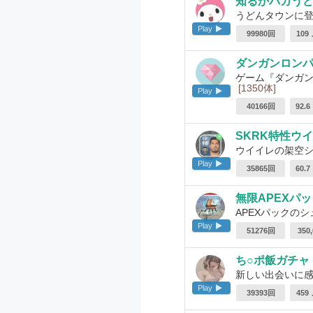
知るかバカう
うどんタウンに
Play
99980回
109
ダンガンロン
ゲーム『ダンガン
[1350体]
Play
40166回
92.
SKRK特性ウ
ウイイレの架空
Play
35865回
60.
無限APEXパ
APEXパックの
Play
51276回
350
ち○ポ飯ガチャ
新しい出会いに
Play
39393回
459