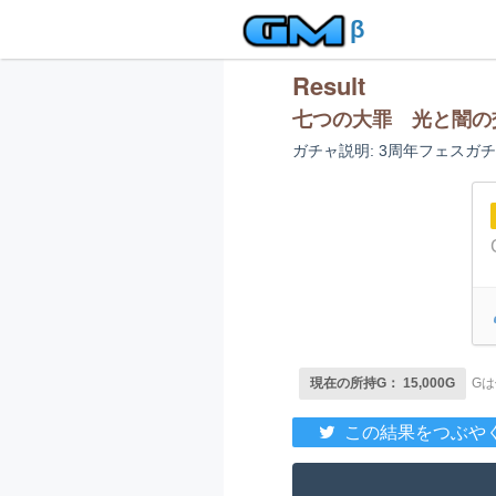
β
Result
七つの大罪 光と闇の
ガチャ説明: 3周年フェス
現在の所持G： 15,000G
G
この結果をつぶや