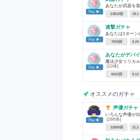
あなたが武器を
Play
13810回
18.
連撃ガチャ
あなたは1ターン
Play
7659回
9.2
あなたがデバ
魔法少女リリカル
[10体]
Play
6022回
6.1
オススメのガチャ
声優ガチャ
いろんな声優が出
[288体]
Play
22890回
21.