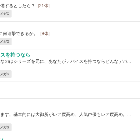
装備するとしたら？
[21体]
1 メガG
に何連撃できるか。
[9体]
4 メガG
イスを持つなら
なのはシリーズを元に、あなたがデバイスを持つならどんなデバ...
2 メガG
ます。基本的には大御所がレア度高め、人気声優もレア度高め。...
2 メガG