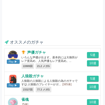
オススメのガチャ
声優ガチャ
5連
いろんな声優が出ます。基本的には大御所が
レア度高め、人気声優もレア度高め。...
Play
10連
[288体]
22889回
21.2 メガG
人狼殺ガチャ
5連
人狼殺の人狼殺による人狼殺の為のガチャで
す🐺 人狼殺のプレイヤーがガ...
[385体]
Play
10連
23327回
77.3 メガG
雀魂
10連
[5体]