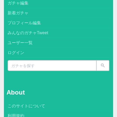
ガチャ編集
新着ガチャ
プロフィール編集
みんなのガチャTweet
ユーザー一覧
ログイン
About
このサイトについて
利用規約