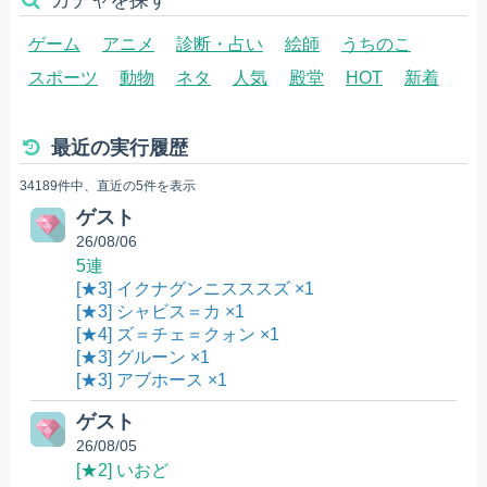
ゲーム
アニメ
診断・占い
絵師
うちのこ
スポーツ
動物
ネタ
人気
殿堂
HOT
新着
最近の実行履歴
34189件中、直近の5件を表示
ゲスト
26/08/06
5連
[★3] イクナグンニスススズ ×1
[★3] シャビス＝カ ×1
[★4] ズ＝チェ＝クォン ×1
[★3] グルーン ×1
[★3] アブホース ×1
ゲスト
26/08/05
[★2] いおど