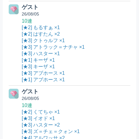
ゲスト
26/08/05
10連
[★2] もるすぁ ×1
[★2] はすたん ×2
[★3] クトゥルフ ×1
[★3] アトラック＝ナチャ ×1
[★3] ハスター ×1
[★1] キーザ ×1
[★3] キーザ ×1
[★3] アブホース ×1
[★1] アブホース ×1
ゲスト
26/08/05
10連
[★2] くてちゃ ×1
[★3] イオド ×1
[★3] ハスター ×2
[★3] ズ＝チェ＝クォン ×1
[★4] アルワッサ ×2