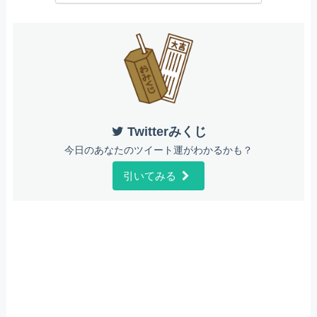
Twitterみくじ
今日のあなたのツイート運がわかるかも？
引いてみる