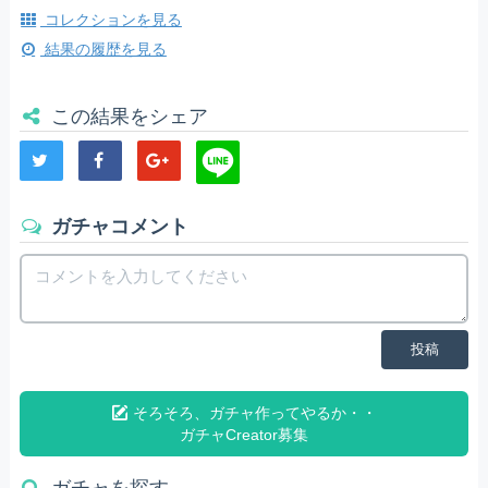
コレクションを見る
結果の履歴を見る
この結果をシェア
ガチャコメント
投稿
そろそろ、ガチャ作ってやるか・・
ガチャCreator募集
ガチャを探す