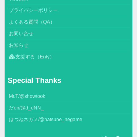
プライバシーポリシー
よくある質問（QA）
お問い合せ
お知らせ
支援する（Enty）
Special Thanks
Mr.T/@showtook
だen/@d_eNN_
はつねネガメ/@hatsune_negame