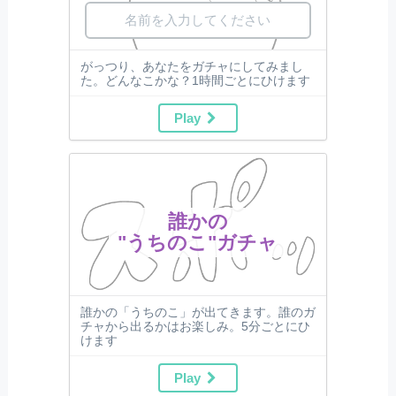
がっつり、あなたをガチャにしてみまし
た。どんなこかな？1時間ごとにひけます
Play
誰かの
"うちのこ"ガチャ
誰かの「うちのこ」が出てきます。誰のガ
チャから出るかはお楽しみ。5分ごとにひ
けます
Play