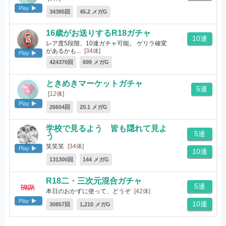
Play
34385回
45.2 メガG
16歳がお送りするR18ガチャ
10連
レア度5段階、10連ガチャ可能。 ゲリラ確変
があるかも...
[34体]
Play
424370回
699 メガG
ときめきマーケットガチャ
5連
[12体]
Play
26604回
20.1 メガG
学校で見るよう 皆も隠れて見よ
5連
う
笑笑笑
[34体]
Play
10連
131300回
144 メガG
R18二・三次元混合ガチャ
5連
本日のおかずに使って、どうぞ
[42体]
Play
10連
30857回
1,210 メガG