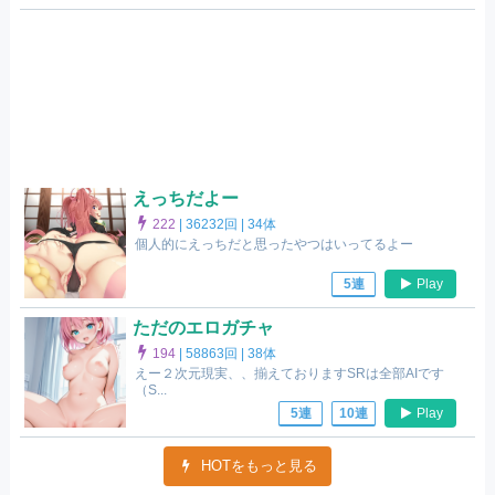
えっちだよー
222
|
36232回 |
34体
個人的にえっちだと思ったやつはいってるよー
Play
5連
ただのエロガチャ
194
|
58863回 |
38体
えー２次元現実、、揃えておりますSRは全部AIです
（S...
Play
5連
10連
HOTをもっと見る