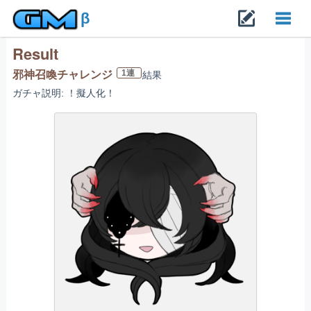
β
Result
Toggl
1連
邪神召喚チャレンジ
結果
ガチャ説明: ！擬人化！
navig