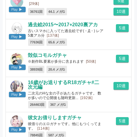
5連
[29体]
Play
10連
36761回
44.1 メガG
過去絵2015〜2017+2020裏アカ
5連
古いスマホに入ってた過去絵です(・Д・) レア
5裏アカ分
[137体]
Play
77636回
65.6 メガG
殻似コモルガチャ
5連
※創作BL要素が多分に含まれます
[50体]
Play
38939回
20.4 メガG
16歳がお送りするR18ガチャ#二
10連
次元編
二次元のHな女の子があたるガチャです。 数
Play
が多いので公開後も随時更新...
[192体]
264463回
367 メガG
彼女お借りしますガチャ
5連
彼借りのエロガチャです。他にもつくってま
す。
[114体]
Play
78845回
587 メガG