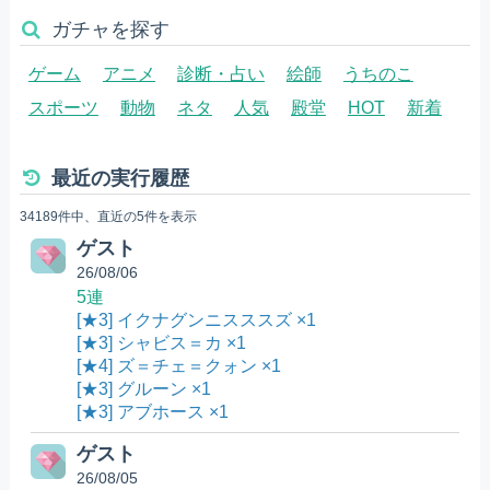
ガチャを探す
ゲーム
アニメ
診断・占い
絵師
うちのこ
スポーツ
動物
ネタ
人気
殿堂
HOT
新着
最近の実行履歴
34189件中、直近の5件を表示
ゲスト
26/08/06
5連
[★3] イクナグンニスススズ ×1
[★3] シャビス＝カ ×1
[★4] ズ＝チェ＝クォン ×1
[★3] グルーン ×1
[★3] アブホース ×1
ゲスト
26/08/05