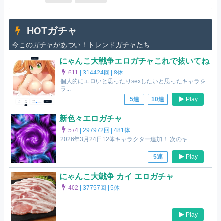
HOTガチャ
今このガチャがあつい！トレンドガチャたち
にゃんこ大戦争エロガチャこれで抜いてね
611
|
314424回 |
8体
個人的にエロいと思ったりsexしたいと思ったキャラを
ラ...
Play
5連
10連
新色々エロガチャ
574
|
297972回 |
481体
2026年3月24日12体キャラクター追加！ 次のキ...
Play
5連
にゃんこ大戦争 カイ エロガチャ
402
|
37757回 |
5体
Play