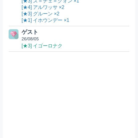
[★3] ズ＝チェ＝クォン ×1
[★4] アルワッサ ×2
[★3] グルーン ×2
[★1] イホウンデー ×1
ゲスト
26/08/05
[★3] イゴーロナク