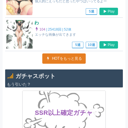
個人的にえっちだと思ったやつはいってるよー
Play
5連
わ
104
|
25418回 |
52体
エッチな画像が出てきます
Play
5連
10連
HOTをもっと見る
ガチャスポット
もう引いた？
SSR以上確定ガチャ