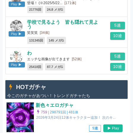
登場！ (※2025/5/22...
[171体]
Play
21776回
24.8 メガG
学校で見るよう 皆も隠れて見よ
5連
う
笑笑笑
[34体]
Play
10連
131345回
145 メガG
わ
5連
エッチな画像が出てきます
[52体]
Play
10連
25418回
87.7 メガG
HOTガチャ
今このガチャがあつい！トレンドガチャたち
新色々エロガチャ
759
|
298791回 |
481体
2026年3月24日12体キャラクター追加！ 次のキ...
Play
5連