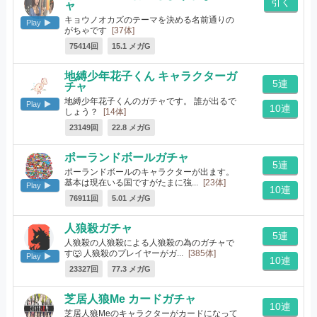
引く
ャ
キョウノオカズのテーマを決める名前通りの
Play
がちゃです
[37体]
75414回
15.1 メガG
地縛少年花子くん キャラクターガ
5連
チャ
地縛少年花子くんのガチャです。 誰が出るで
Play
10連
しょう？
[14体]
23149回
22.8 メガG
ポーランドボールガチャ
5連
ポーランドボールのキャラクターが出ます。
基本は現在いる国ですがたまに強...
[23体]
Play
10連
76911回
5.01 メガG
人狼殺ガチャ
5連
人狼殺の人狼殺による人狼殺の為のガチャで
す🐺 人狼殺のプレイヤーがガ...
[385体]
Play
10連
23327回
77.3 メガG
芝居人狼Me カードガチャ
10連
芝居人狼Meのキャラクターがカードになって