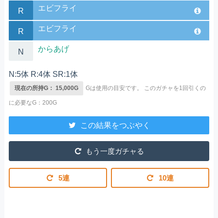
エビフライ
R
エビフライ
R
からあげ
N
N:5体 R:4体 SR:1体
現在の所持G： 15,000G
Gは使用の目安です。
このガチャを1回引くの
に必要なG：200G
この結果をつぶやく
もう一度ガチャる
5連
10連