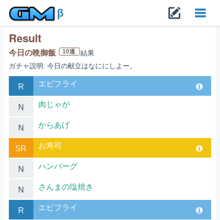
β
Result
Toggl
10連
今日の晩御飯
結果
ガチャ説明: 今日の献立はなににしよー。
navig
エビフライ
R
肉じゃが
N
からあげ
N
お寿司
SR
ハンバーグ
N
さんまの塩焼き
N
エビフライ
R