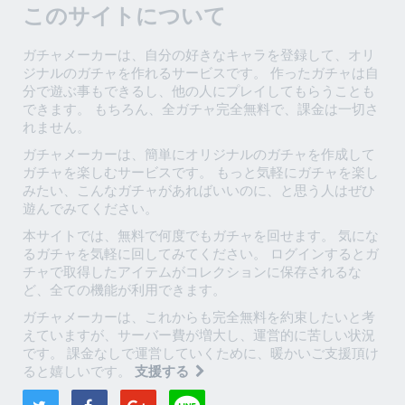
このサイトについて
ガチャメーカーは、自分の好きなキャラを登録して、オリ
ジナルのガチャを作れるサービスです。 作ったガチャは自
分で遊ぶ事もできるし、他の人にプレイしてもらうことも
できます。 もちろん、全ガチャ完全無料で、課金は一切さ
れません。
ガチャメーカーは、簡単にオリジナルのガチャを作成して
ガチャを楽しむサービスです。 もっと気軽にガチャを楽し
みたい、こんなガチャがあればいいのに、と思う人はぜひ
遊んでみてください。
本サイトでは、無料で何度でもガチャを回せます。 気にな
るガチャを気軽に回してみてください。 ログインするとガ
チャで取得したアイテムがコレクションに保存されるな
ど、全ての機能が利用できます。
ガチャメーカーは、これからも完全無料を約束したいと考
えていますが、サーバー費が増大し、運営的に苦しい状況
です。 課金なしで運営していくために、暖かいご支援頂け
ると嬉しいです。
支援する