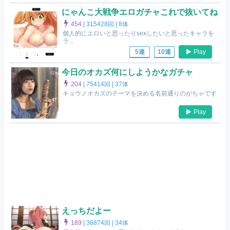
にゃんこ大戦争エロガチャこれで抜いてね
454
|
315428回 |
8体
個人的にエロいと思ったりsexしたいと思ったキャラを
ラ...
Play
5連
10連
今日のオカズ何にしようかなガチャ
204
|
75414回 |
37体
キョウノオカズのテーマを決める名前通りのがちゃです
Play
えっちだよー
189
|
36874回 |
34体