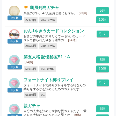
凱風列島ガチャ
5連
県擬のアレ。47人全員と他にも何か。
[93体]
Play
10連
27177回
28.2 メガG
おんJやきうカードコレクション
引く
おまけの中身が知りたくて― おんJのカード
スレで作られたやきう選手の...
[64体]
Play
28530回
2.84 メガG
第五人格 記憶秘宝S1・A
5連
[14体]
Play
10連
51015回
161 メガG
フォートナイト縛りプレイ
引く
フォートナイトで縛りプレイをする時なんの
縛りをするかを決めるためのガチャです
Play
[18体]
66108回
0G
親ガチャ
5連
自分の人生を決める大切な親ガチャだよ！ 愛
よりも大切なものがあると思うか...
[9体]
Play