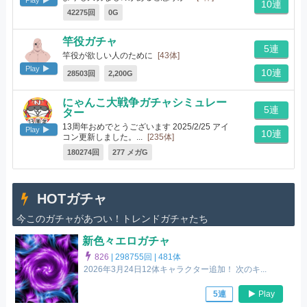
10連
42275回
0G
竿役ガチャ
5連
竿役が欲しい人のために
[43体]
Play
10連
28503回
2,200G
にゃんこ大戦争ガチャシミュレー
5連
ター
13周年おめでとうございます 2025/2/25 アイ
Play
10連
コン更新しました。...
[235体]
180274回
277 メガG
HOTガチャ
今このガチャがあつい！トレンドガチャたち
新色々エロガチャ
826
|
298755回 |
481体
2026年3月24日12体キャラクター追加！ 次のキ...
Play
5連