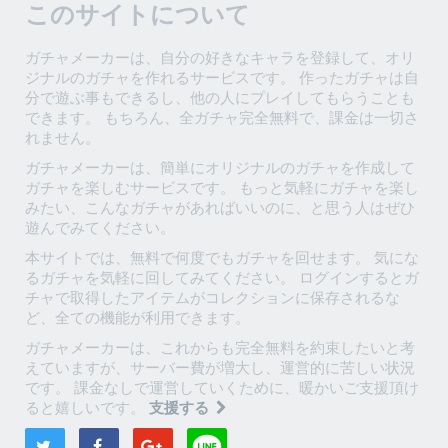
このサイトについて
ガチャメーカーは、自分の好きなキャラを登録して、オリ
ジナルのガチャを作れるサービスです。 作ったガチャは自
分で遊ぶ事もできるし、他の人にプレイしてもらうことも
できます。 もちろん、全ガチャ完全無料で、課金は一切さ
れません。
ガチャメーカーは、簡単にオリジナルのガチャを作成して
ガチャを楽しむサービスです。 もっと気軽にガチャを楽し
みたい、こんなガチャがあればいいのに、と思う人はぜひ
遊んでみてください。
本サイトでは、無料で何度でもガチャを回せます。 気にな
るガチャを気軽に回してみてください。 ログインするとガ
チャで取得したアイテムがコレクションに保存されるな
ど、全ての機能が利用できます。
ガチャメーカーは、これからも完全無料を約束したいと考
えていますが、サーバー費が増大し、運営的に苦しい状況
です。 課金なしで運営していくために、暖かいご支援頂け
ると嬉しいです。
支援する