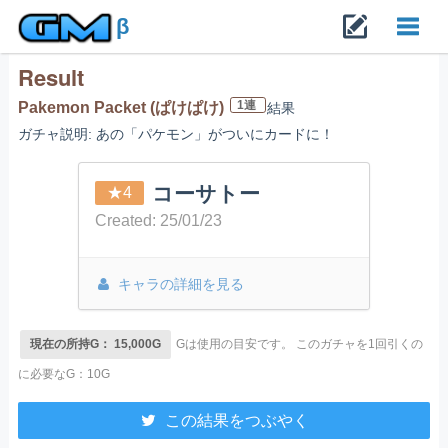
β
Result
Toggl
1連
Pakemon Packet (ぱけぱけ)
結果
ガチャ説明: あの「パケモン」がついにカードに！
navig
コーサトー
★4
Created: 25/01/23
キャラの詳細を見る
現在の所持G： 15,000G
Gは使用の目安です。
このガチャを1回引くの
に必要なG：10G
この結果をつぶやく