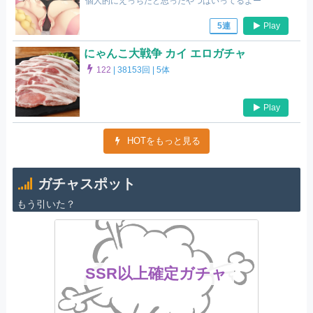
個人的にえっちだと思ったやつはいってるよー
Play
5連
にゃんこ大戦争 カイ エロガチャ
122
|
38153回 |
5体
Play
HOTをもっと見る
ガチャスポット
もう引いた？
SSR以上確定ガチャ