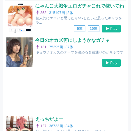
にゃんこ大戦争エロガチャこれで抜いてね
353
|
315197回 |
8体
個人的にエロいと思ったりsexしたいと思ったキャラを
ラ...
Play
5連
10連
今日のオカズ何にしようかなガチャ
131
|
75295回 |
37体
キョウノオカズのテーマを決める名前通りのがちゃです
Play
えっちだよー
127
|
36733回 |
34体