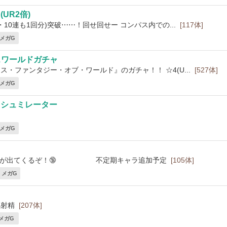
UR2倍)
・10連も1回分)突破⋯⋯！回せ回せー コンパス内での...
[117体]
8 メガG
スワールドガチャ
ス・ファンタジー・オブ・ワールド』のガチャ！！ ☆4(U...
[527体]
6 メガG
ャシュミレーター
1 メガG
8女子が出てくるぞ！🔞 不定期キャラ追加予定
[105体]
40 メガG
感射精
[207体]
 メガG