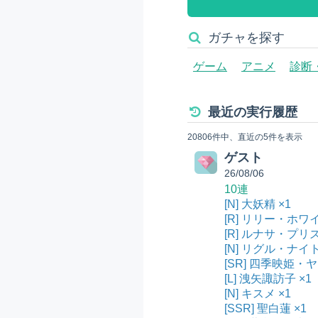
ガチャを探す
ゲーム
アニメ
診断
最近の実行履歴
20806件中、直近の5件を表示
ゲスト
26/08/06
10連
[N] 大妖精 ×1
[R] リリー・ホワイ
[R] ルナサ・プリ
[N] リグル・ナイト
[SR] 四季映姫・
[L] 洩矢諏訪子 ×1
[N] キスメ ×1
[SSR] 聖白蓮 ×1