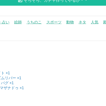
そろそろ、ガチャ作ってやるか・・
・占い
絵師
うちのこ
スポーツ
動物
ネタ
人気
ト ×1
ズムリバー ×1
バグ ×1
ヤマザナドゥ ×1