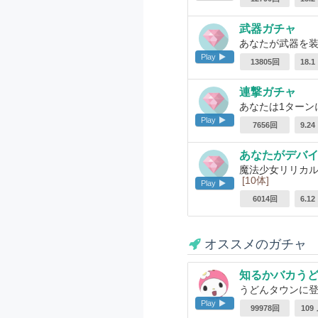
武器ガチャ
あなたが武器を
Play
13805回
18.
連撃ガチャ
あなたは1ターン
Play
7656回
9.2
あなたがデバ
魔法少女リリカル
[10体]
Play
6014回
6.1
オススメのガチャ
知るかバカう
うどんタウンに
Play
99978回
109