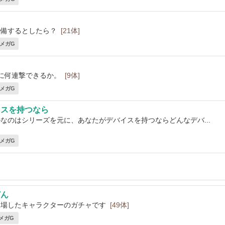
装備するとしたら？
[21体]
1 メガG
に何連撃できるか。
[9体]
4 メガG
イスを持つなら
なのはシリーズを元に、あなたがデバイスを持つならどんなデバ...
2 メガG
どん
登場したキャラクターのガチャです
[49体]
 メガG