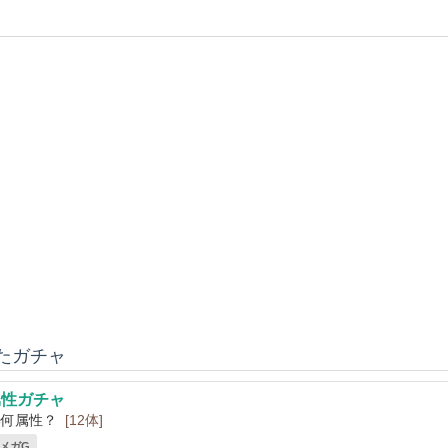
いたガチャ
属性ガチャ
い何属性？
[12体]
2 メガG