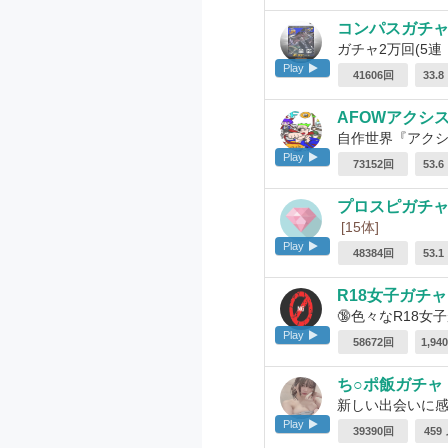
コンパスガチャ(
ガチャ2万回(5連
Play
41606回
33.
AFOWアクシ
自作世界『アクシ
Play
73152回
53.
プロスピガチ
[15体]
Play
48384回
53.
R18女子ガチャ
🔞色々なR1
Play
58672回
1,9
ち○ポ飯ガチャ
新しい出会いに
Play
39390回
459