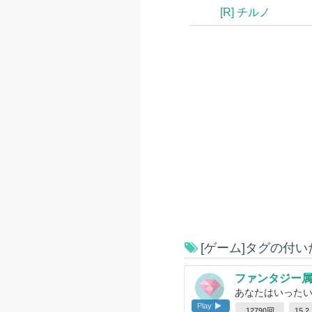
[R] チルノ
[ゲーム]タグの付
ファンタジー
あなたはいった
Play
12790回
15.