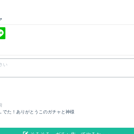
ア
前
らＬでた！ありがとうこのガチャと神様