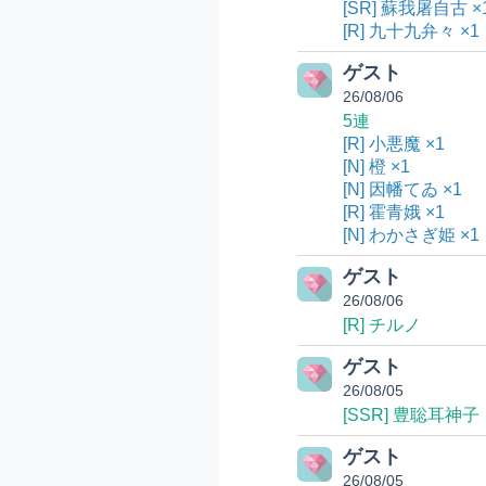
[SR] 蘇我屠自古 ×
[R] 九十九弁々 ×1
ゲスト
26/08/06
5連
[R] 小悪魔 ×1
[N] 橙 ×1
[N] 因幡てゐ ×1
[R] 霍青娥 ×1
[N] わかさぎ姫 ×1
ゲスト
26/08/06
[R] チルノ
ゲスト
26/08/05
[SSR] 豊聡耳神子
ゲスト
26/08/05