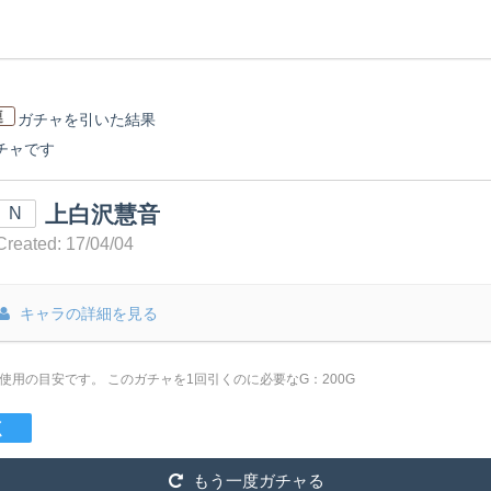
連
ガチャを引いた
結果
ガチャです
上白沢慧音
N
Created: 17/04/04
キャラの詳細を見る
は使用の目安です。
このガチャを1回引くのに必要なG：200G
く
もう一度ガチャる