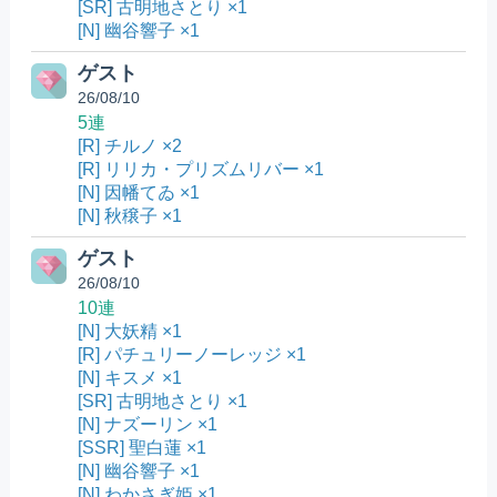
[SR] 古明地さとり ×1
[N] 幽谷響子 ×1
ゲスト
26/08/10
5連
[R] チルノ ×2
[R] リリカ・プリズムリバー ×1
[N] 因幡てゐ ×1
[N] 秋穣子 ×1
ゲスト
26/08/10
10連
[N] 大妖精 ×1
[R] パチュリーノーレッジ ×1
[N] キスメ ×1
[SR] 古明地さとり ×1
[N] ナズーリン ×1
[SSR] 聖白蓮 ×1
[N] 幽谷響子 ×1
[N] わかさぎ姫 ×1