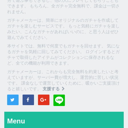
分で遊ぶ事もできるし、他の人にプレイしてもらうことも
できます。 もちろん、全ガチャ完全無料で、課金は一切さ
れません。
ガチャメーカーは、簡単にオリジナルのガチャを作成して
ガチャを楽しむサービスです。 もっと気軽にガチャを楽し
みたい、こんなガチャがあればいいのに、と思う人はぜひ
遊んでみてください。
本サイトでは、無料で何度でもガチャを回せます。 気にな
るガチャを気軽に回してみてください。 ログインするとガ
チャで取得したアイテムがコレクションに保存されるな
ど、全ての機能が利用できます。
ガチャメーカーは、これからも完全無料を約束したいと考
えていますが、サーバー費が増大し、運営的に苦しい状況
です。 課金なしで運営していくために、暖かいご支援頂け
ると嬉しいです。
支援する
Menu