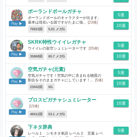
ポーランドボールガチャ
5連
ポーランドボールのキャラクターが出ます。
基本は現在いる国ですがたまに強...
[23体]
Play
10連
76923回
5.01 メガG
SKRK特性ウイイレガチャ
5連
ウイイレの架空シュミレーターです
[35体]
Play
10連
35868回
60.7 メガG
空気ガチャ(元素)
5連
空気ガチャです！空気の中に含まれる物質の
割合をそのままガチャにしています！...
[5体]
Play
10連
23042回
0G
プロスピガチャシュミレーター
10連
[15体]
Play
48412回
53.1 メガG
下ネタ辞典
5連
レベル１ シモネタ単語 レベル２ 言葉 レベ