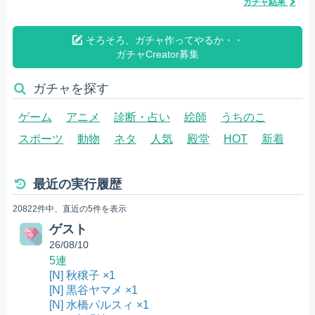
ガチャ結果
そろそろ、ガチャ作ってやるか・・
ガチャCreator募集
ガチャを探す
ゲーム
アニメ
診断・占い
絵師
うちのこ
スポーツ
動物
ネタ
人気
殿堂
HOT
新着
最近の実行履歴
20822件中、直近の5件を表示
ゲスト
26/08/10
5連
[N] 秋穣子 ×1
[N] 黒谷ヤマメ ×1
[N] 水橋パルスィ ×1