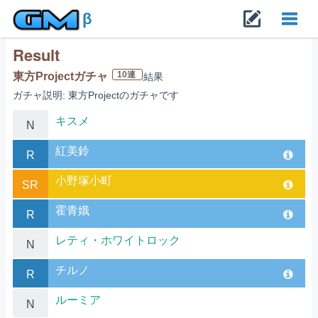
β
Result
Toggl
10連
東方Projectガチャ
結果
ガチャ説明: 東方Projectのガチャです
navig
キスメ
N
紅美鈴
R
小野塚小町
SR
霍青娥
R
レティ・ホワイトロック
N
チルノ
R
ルーミア
N