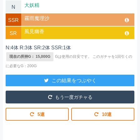
大妖精
N
霧雨魔理沙
SSR
風見幽香
SR
N:4体 R:3体 SR:2体 SSR:1体
現在の所持G： 15,000G
Gは使用の目安です。
このガチャを1回引くの
に必要なG：200G
この結果をつぶやく
もう一度ガチャる
5連
10連