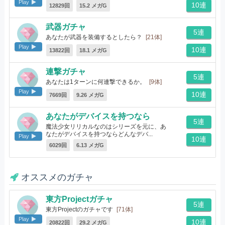
Play
10連
12829回
15.2 メガG
武器ガチャ
5連
あなたが武器を装備するとしたら？
[21体]
Play
10連
13822回
18.1 メガG
連撃ガチャ
5連
あなたは1ターンに何連撃できるか。
[9体]
Play
10連
7669回
9.26 メガG
あなたがデバイスを持つなら
5連
魔法少女リリカルなのはシリーズを元に、あ
なたがデバイスを持つならどんなデバ...
Play
10連
[10体]
6029回
6.13 メガG
オススメのガチャ
東方Projectガチャ
5連
東方Projectのガチャです
[71体]
Play
10連
20822回
29.2 メガG