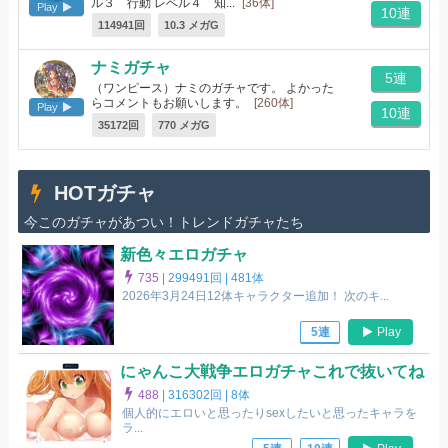
ル３ 行動 レベル４ 知...
[36体]
Play
10連
114941回
10.3 メガG
ナミガチャ
5連
（ワンピース）ナミのガチャです。 よかった
らコメントもお願いします。
[260体]
Play
10連
35172回
770 メガG
HOTガチャ
今このガチャがあつい！トレンドガチャたち
新色々エロガチャ
735
|
299491回 |
481体
2026年3月24日12体キャラクター追加！ 次のキ...
Play
5連
にゃんこ大戦争エロガチャこれで抜いてね
488
|
316302回 |
8体
個人的にエロいと思ったりsexしたいと思ったキャラを
ラ...