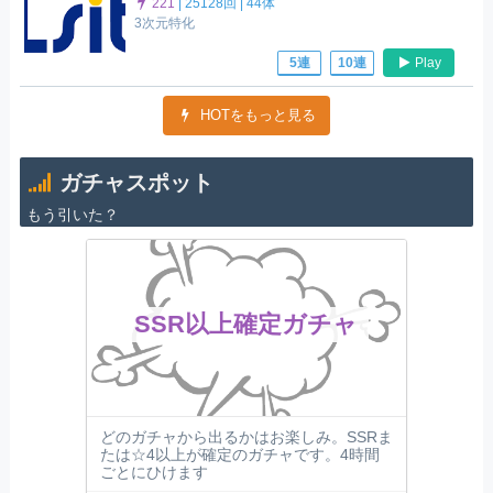
221
|
25128回 |
44体
3次元特化
Play
5連
10連
HOTをもっと見る
ガチャスポット
もう引いた？
SSR以上確定ガチャ
どのガチャから出るかはお楽しみ。SSRま
たは☆4以上が確定のガチャです。4時間
ごとにひけます