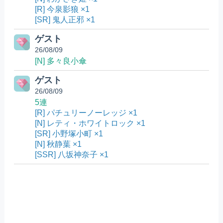
[R] 今泉影狼 ×1
[SR] 鬼人正邪 ×1
ゲスト
26/08/09
[N] 多々良小傘
ゲスト
26/08/09
5連
[R] パチュリーノーレッジ ×1
[N] レティ・ホワイトロック ×1
[SR] 小野塚小町 ×1
[N] 秋静葉 ×1
[SSR] 八坂神奈子 ×1