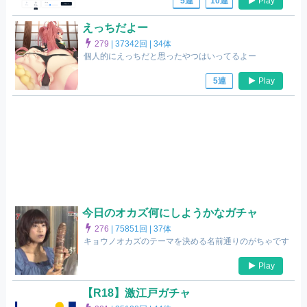
Play
5連
10連
えっちだよー
279
|
37342回 |
34体
個人的にえっちだと思ったやつはいってるよー
Play
5連
今日のオカズ何にしようかなガチャ
276
|
75851回 |
37体
キョウノオカズのテーマを決める名前通りのがちゃです
Play
【R18】激江戸ガチャ