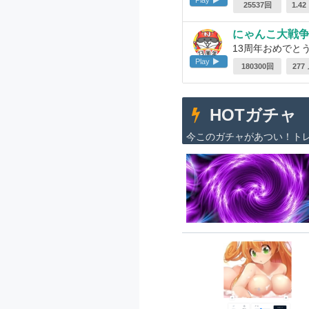
25537回
1.4
にゃんこ大戦
13周年おめでとうご
Play
180300回
277
HOTガチャ
今このガチャがあつい！ト