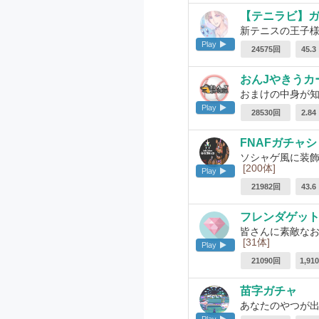
【テニラビ】
新テニスの王子様Ri
Play
24575回
45.
おんJやきうカ
おまけの中身が知
Play
28530回
2.8
FNAFガチャシ
ソシャゲ風に装飾
[200体]
Play
21982回
43.
フレンダゲット
皆さんに素敵なお
[31体]
Play
21090回
1,9
苗字ガチャ
あなたのやつが出る
Play