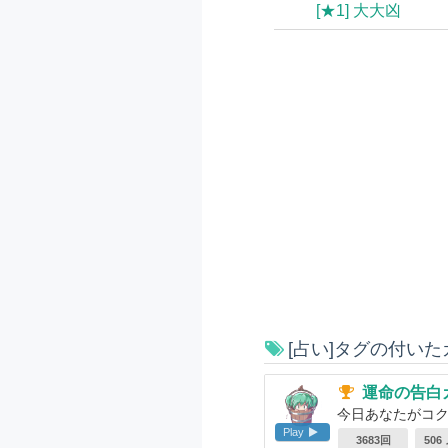
[★1] 大大凶
[占い]タグの付いた
運命の告白
今日あなたがコ
Play
3683回
506