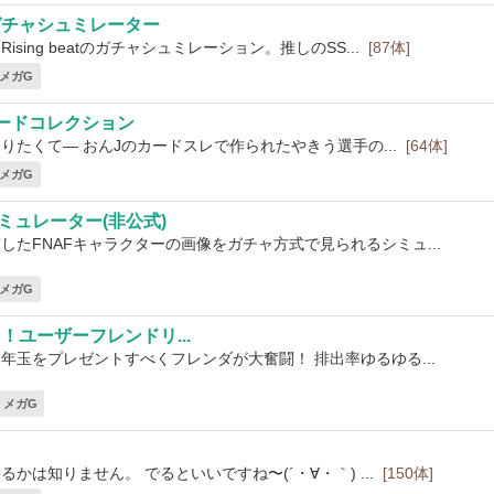
ガチャシュミレーター
sing beatのガチャシュミレーション。推しのSS...
[87体]
3 メガG
ードコレクション
りたくて― おんJのカードスレで作られたやきう選手の...
[64体]
4 メガG
ミュレーター(非公式)
したFNAFキャラクターの画像をガチャ方式で見られるシミュ...
6 メガG
！ユーザーフレンドリ...
年玉をプレゼントすべくフレンダが大奮闘！ 排出率ゆるゆる...
10 メガG
かは知りません。 でるといいですね〜(´・∀・｀) ...
[150体]