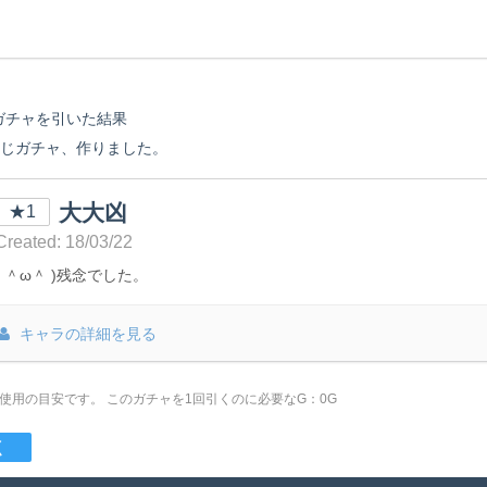
ガチャを引いた
結果
みくじガチャ、作りました。
大大凶
★1
Created: 18/03/22
( ＾ω＾ )残念でした。
キャラの詳細を見る
は使用の目安です。
このガチャを1回引くのに必要なG：0G
く