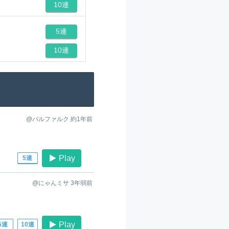
10連
5連
10連
@バルファルク
約1年前
Play
5連
@にゃんミサ
3年弱前
Play
5連
10連