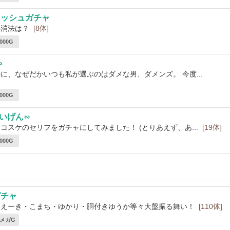
レッシュガチャ
解消法は？
[8体]
,000G
ゃ
に、なぜだかいつも私が選ぶのはダメな男、ダメンズ。 今度...
,000G
いげん∽
コスケのセリフをガチャにしてみました！ (とりあえず、あ...
[19体]
,000G
ガチャ
・えーき・こまち・ゆかり・胴付きゆうか等々大盤振る舞い！
[110体]
6 メガG