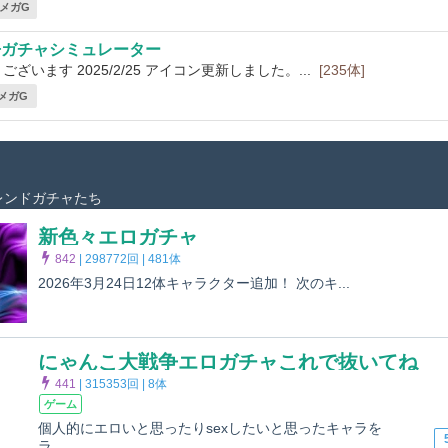
2 メガG
争ガチャシミュレーター
ざいます 2025/2/25 アイコン更新しました。...
[235体]
 メガG
レンドガチャたち
新色々エロガチャ
842
|
298772回 |
481体
2026年3月24日12体キャラクター追加！ 次のキ...
にゃんこ大戦争エロガチャこれで抜いてね
441
|
315353回 |
8体
ゲーム
個人的にエロいと思ったりsexしたいと思ったキャラを
ラ...