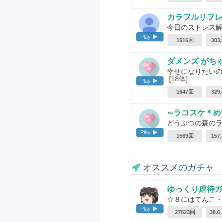
カラフルリフ
今日のストレス
Play
1516回
303
ダメンズ がち
幸せになりたいの
[18体]
Play
1647回
329
∽ラコスケ＊め
どうぶつの森のラ
Play
1569回
157
オススメのガチャ
ゆっくり虐待
☆８にはてんこ
Play
27823回
38.