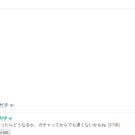
ガチャ
ガチャ
クったらどうなるか。ガチャってからでも遅くないかもね
[27体]
 メガG