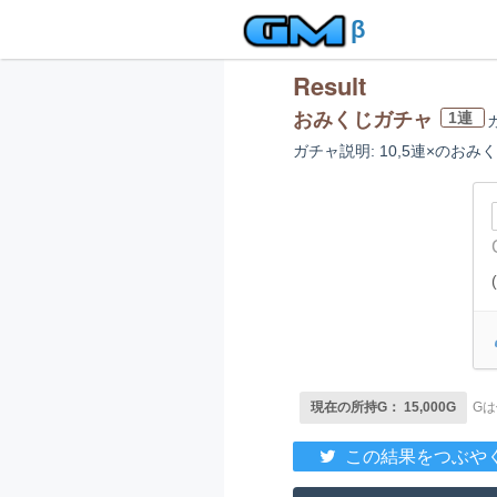
β
Result
おみくじガチャ
1連
ガチャ説明: 10,5連×のお
現在の所持G： 15,000G
G
この結果をつぶや