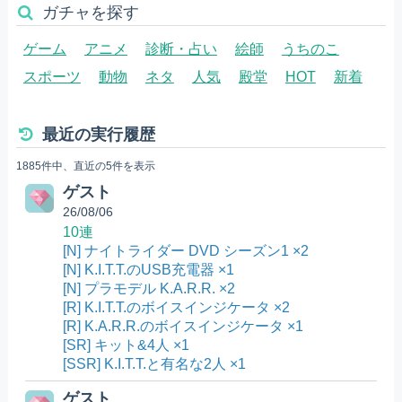
ガチャを探す
ゲーム
アニメ
診断・占い
絵師
うちのこ
スポーツ
動物
ネタ
人気
殿堂
HOT
新着
最近の実行履歴
1885件中、直近の5件を表示
ゲスト
26/08/06
10連
[N] ナイトライダー DVD シーズン1 ×2
[N] K.I.T.T.のUSB充電器 ×1
[N] プラモデル K.A.R.R. ×2
[R] K.I.T.T.のボイスインジケータ ×2
[R] K.A.R.R.のボイスインジケータ ×1
[SR] キット&4人 ×1
[SSR] K.I.T.T.と有名な2人 ×1
ゲスト