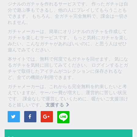
ジナルのガチャを作れるサービスです。 作ったガチャは自
分で遊ぶ事もできるし、他の人にプレイしてもらうことも
できます。 もちろん、全ガチャ完全無料で、課金は一切さ
れません。
ガチャメーカーは、簡単にオリジナルのガチャを作成して
ガチャを楽しむサービスです。 もっと気軽にガチャを楽し
みたい、こんなガチャがあればいいのに、と思う人はぜひ
遊んでみてください。
本サイトでは、無料で何度でもガチャを回せます。 気にな
るガチャを気軽に回してみてください。 ログインするとガ
チャで取得したアイテムがコレクションに保存されるな
ど、全ての機能が利用できます。
ガチャメーカーは、これからも完全無料を約束したいと考
えていますが、サーバー費が増大し、運営的に苦しい状況
です。 課金なしで運営していくために、暖かいご支援頂け
ると嬉しいです。
支援する