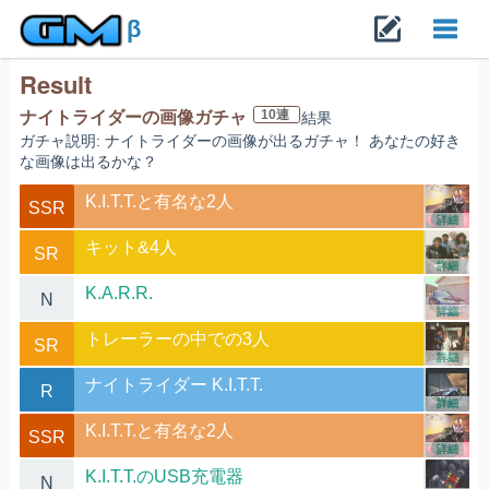
β
Result
Toggl
10連
ナイトライダーの画像ガチャ
結果
ガチャ説明: ナイトライダーの画像が出るガチャ！ あなたの好き
navig
な画像は出るかな？
K.I.T.T.と有名な2人
SSR
詳細
キット&4人
SR
詳細
K.A.R.R.
N
詳細
トレーラーの中での3人
SR
詳細
ナイトライダー K.I.T.T.
R
詳細
K.I.T.T.と有名な2人
SSR
詳細
K.I.T.T.のUSB充電器
N