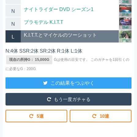
詳細
ナイトライダー DVD シーズン1
N
詳細
プラモデル K.I.T.T
N
詳細
K.I.T.T.とマイケルのツーショット
L
詳細
N:4体 SSR:2体 SR:2体 R:1体 L:1体
現在の所持G： 15,000G
Gは使用の目安です。
このガチャを1回引くの
に必要なG：200G
この結果をつぶやく
もう一度ガチャる
5連
10連