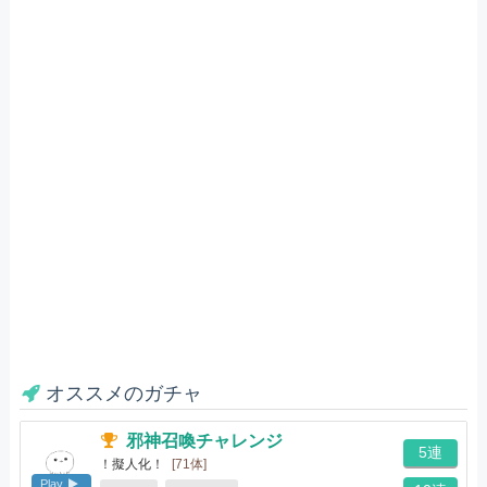
オススメのガチャ
邪神召喚チャレンジ
5連
！擬人化！
[71体]
Play