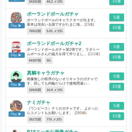
10連
34191回
44.2 メガG
ポーランドボールガチャ
5連
ポーランドボールのキャラクターが出ます。
基本は現在いる国ですがたまに強...
[23体]
Play
10連
76912回
5.01 メガG
ポーランドボールガチャ2
5連
ポーランドボールガチャ第2弾です。ラダトー
ムボールさんの協力を得て作りまし...
[111体]
Play
10連
94397回
0G
真鯛キャラガチャ
5連
画像無しの秩序のないオリキャラのガチャで
す。回しても内輪だらけで後悔間違い...
Play
10連
[492体]
32625回
10.9 メガG
ナミガチャ
5連
（ワンピース）ナミのガチャです。 よかった
らコメントもお願いします。
[260体]
Play
10連
35172回
770 メガG
R18エッチな画像ガチャ