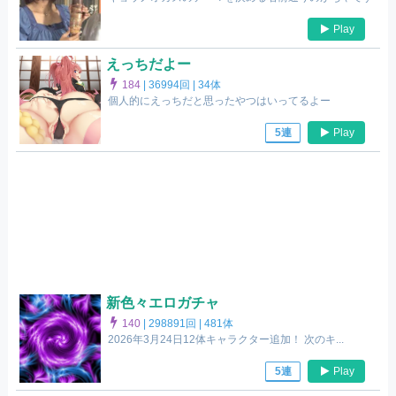
Play
えっちだよー
184
|
36994回 |
34体
個人的にえっちだと思ったやつはいってるよー
Play
5連
新色々エロガチャ
140
|
298891回 |
481体
2026年3月24日12体キャラクター追加！ 次のキ...
Play
5連