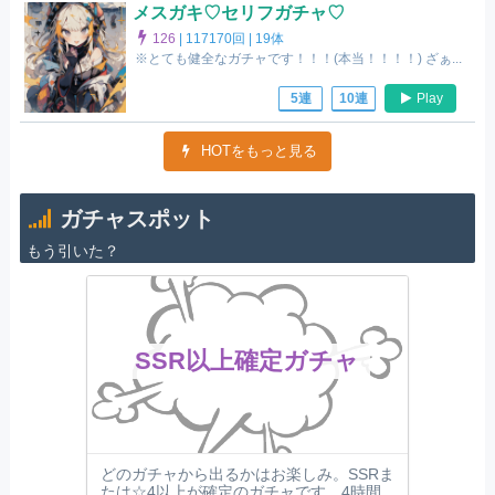
メスガキ♡セリフガチャ♡
126
|
117170回 |
19体
※とても健全なガチャです！！！(本当！！！！) ざぁ...
Play
5連
10連
HOTをもっと見る
ガチャスポット
もう引いた？
SSR以上確定ガチャ
どのガチャから出るかはお楽しみ。SSRま
たは☆4以上が確定のガチャです。4時間