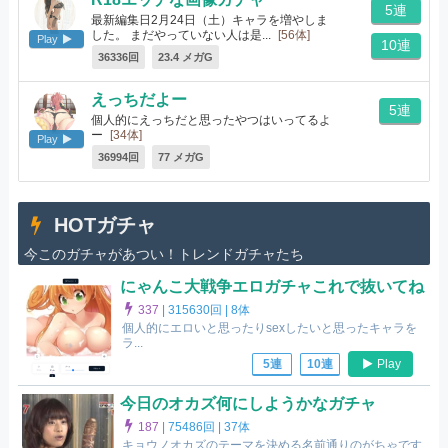
5連
最新編集日2月24日（土）キャラを増やしま
した。 まだやっていない人は是...
[56体]
Play
10連
36336回
23.4 メガG
えっちだよー
5連
個人的にえっちだと思ったやつはいってるよ
ー
[34体]
Play
36994回
77 メガG
HOTガチャ
今このガチャがあつい！トレンドガチャたち
にゃんこ大戦争エロガチャこれで抜いてね
337
|
315630回 |
8体
個人的にエロいと思ったりsexしたいと思ったキャラを
ラ...
Play
5連
10連
今日のオカズ何にしようかなガチャ
187
|
75486回 |
37体
キョウノオカズのテーマを決める名前通りのがちゃです